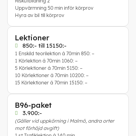
Riskutbildning 2
Uppvärmning 50 min inför körprov
Hyra av bil till körprov
Lektioner
850:- till 15150:-
1 Enskild teorilektion á 70min 850: –
1 Körlektion á 70min 1060: –
5 Körlektioner á 70min 5150: –
10 Körlektioner á 70min 10200: –
15 Körlektioner á 70min 15150: –
B96-paket
3.900:-
(Gäller vid uppkörning i Malmö, andra orter
mot förhöjd avgift)
1 st Trafiklektion á 140 min